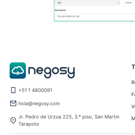
T
R
+51 1 4800091
F
hola@negosy.com
V
Jr. Pedro de Urzua 225, 3.º piso, San Martin
M
Tarapoto